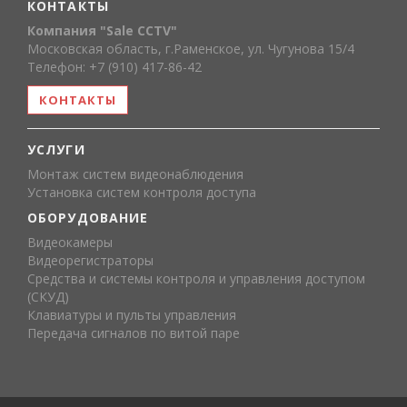
КОНТАКТЫ
Компания "Sale CCTV"
Московская область, г.Раменское, ул. Чугунова 15/4
Телефон: +7 (910) 417-86-42
КОНТАКТЫ
УСЛУГИ
Монтаж систем видеонаблюдения
Установка систем контроля доступа
ОБОРУДОВАНИЕ
Видеокамеры
Видеорегистраторы
Средства и системы контроля и управления доступом
(СКУД)
Клавиатуры и пульты управления
Передача сигналов по витой паре