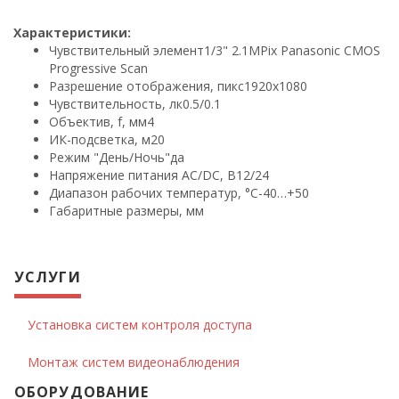
Характеристики:
Чувствительный элемент
1/3" 2.1MPix Panasonic CMOS
Progressive Scan
Разрешение отображения, пикс
1920х1080
Чувствительность, лк
0.5/0.1
Объектив, f, мм
4
ИК-подсветка, м
20
Режим "День/Ночь"
да
Напряжение питания AC/DC, В
12/24
Диапазон рабочих температур, °С
-40…+50
Габаритные размеры, мм
УСЛУГИ
Установка систем контроля доступа
Монтаж систем видеонаблюдения
ОБОРУДОВАНИЕ