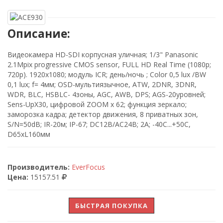
Описание:
Видеокамера HD-SDI корпусная уличная; 1/3" Panasonic
2.1Mpix progressive CMOS sensor, FULL HD Real Time (1080p;
720p). 1920x1080; модуль ICR; день/ночь ; Color 0,5 lux /BW
0,1 lux; f= 4мм; OSD-мультиязычное, ATW, 2DNR, 3DNR,
WDR, BLC, HSBLC- 4зоны, AGC, AWB, DPS; AGS-20уровней;
Sens-UpX30, цифровой ZOOM x 62; функция зеркало;
заморозка кадра; детектор движения, 8 приватных зон,
S/N=50dB; IR-20м; IP-67; DC12B/AC24B; 2A; -40C...+50C,
D65xL160мм
Производитель:
EverFocus
Цена:
15157.51
БЫСТРАЯ ПОКУПКА