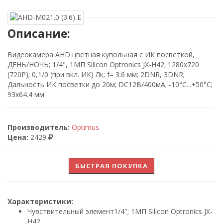
Описание:
Видеокамера AHD цветная купольная с ИК посветкой,
ДЕНЬ/НОЧЬ; 1/4", 1МП Silicon Optronics JX-H42; 1280х720
(720P); 0,1/0 (при вкл. ИК) Лк; f= 3.6 мм; 2DNR, 3DNR;
Дальность ИК посветки до 20м; DC12В/400мА; -10°C...+50°C;
93х64.4 мм
Производитель:
Optimus
Цена:
2429
БЫСТРАЯ ПОКУПКА
Характеристики:
Чувствительный элемент
1/4″; 1МП Silicon Optronics JX-
H42