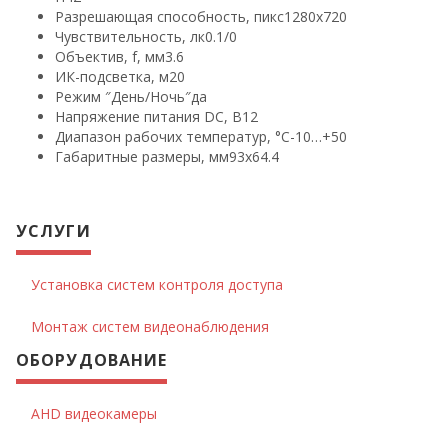
Разрешающая способность, пикс
1280х720
Чувствительность, лк
0.1/0
Объектив, f, мм
3.6
ИК-подсветка, м
20
Режим ″День/Ночь″
да
Напряжение питания DC, В
12
Диапазон рабочих температур, °С
-10…+50
Габаритные размеры, мм
93х64.4
УСЛУГИ
Установка систем контроля доступа
Монтаж систем видеонаблюдения
ОБОРУДОВАНИЕ
AHD видеокамеры