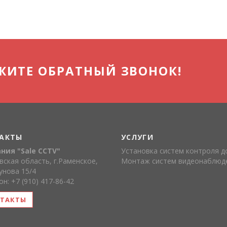
ЖИТЕ ОБРАТНЫЙ ЗВОНОК!
АКТЫ
УСЛУГИ
ния "Sale CCTV"
Установка систем контроля д
ская область, г.Раменское,
Монтаж систем видеонаблюд
гунова 15/4
н: +7 (910) 417-86-42
ТАКТЫ