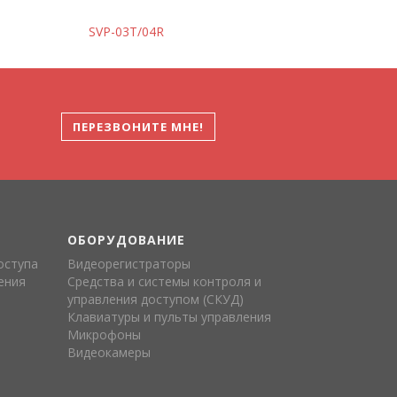
SVP-03T/04R
ПЕРЕЗВОНИТЕ МНЕ!
ОБОРУДОВАНИЕ
оступа
Видеорегистраторы
ения
Средства и системы контроля и
управления доступом (СКУД)
Клавиатуры и пульты управления
Микрофоны
Видеокамеры