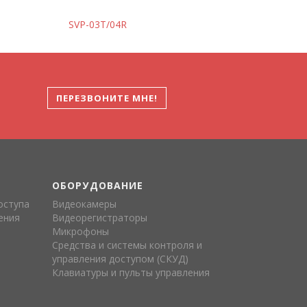
SVP-03T/04R
ПЕРЕЗВОНИТЕ МНЕ!
ОБОРУДОВАНИЕ
оступа
Видеокамеры
ения
Видеорегистраторы
Микрофоны
Средства и системы контроля и
управления доступом (СКУД)
Клавиатуры и пульты управления