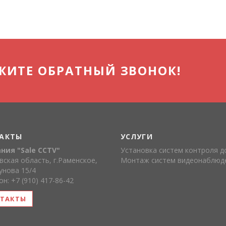
ЖИТЕ ОБРАТНЫЙ ЗВОНОК!
АКТЫ
УСЛУГИ
ния "Sale CCTV"
Установка систем контроля д
ская область, г.Раменское,
Монтаж систем видеонаблюд
гунова 15/4
н: +7 (910) 417-86-42
ТАКТЫ