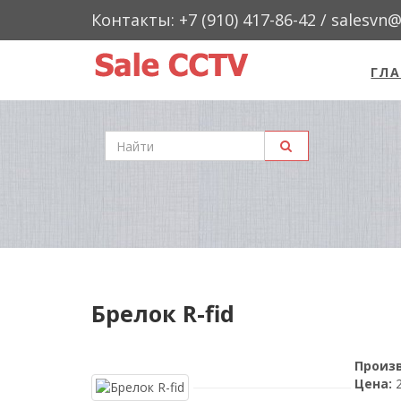
Контакты: +7 (910) 417-86-42 / salesvn
ГЛА
"Sale
CCTV"
Брелок R-fid
Произ
Цена: