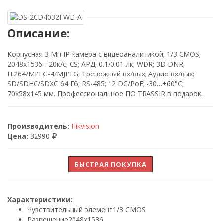
Описание:
Корпусная 3 Мп IP-камера с видеоаналитикой; 1/3 CMOS;
2048х1536 - 20к/с; CS; АРД; 0.1/0.01 лк; WDR; 3D DNR;
H.264/MPEG-4/MJPEG; Тревожный вх/вых; Аудио вх/вых;
SD/SDHC/SDXC 64 Гб; RS-485; 12 DC/PoE; -30…+60°C;
70х58х145 мм. Профессиональное ПО TRASSIR в подарок.
Производитель:
Hikvision
Цена:
32990
БЫСТРАЯ ПОКУПКА
Характеристики:
Чувствительный элемент
1/3 CMOS
Разрешение
2048х1536