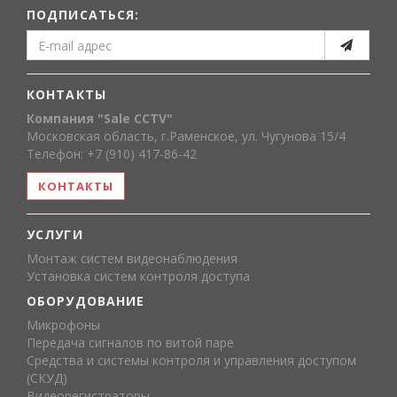
ПОДПИСАТЬСЯ:
КОНТАКТЫ
Компания "Sale CCTV"
Московская область, г.Раменское, ул. Чугунова 15/4
Телефон: +7 (910) 417-86-42
КОНТАКТЫ
УСЛУГИ
Монтаж систем видеонаблюдения
Установка систем контроля доступа
ОБОРУДОВАНИЕ
Микрофоны
Передача сигналов по витой паре
Средства и системы контроля и управления доступом
(СКУД)
Видеорегистраторы