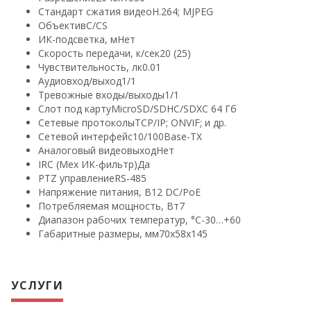
Стандарт сжатия видео
H.264; MJPEG
Объектив
C/CS
ИК-подсветка, м
Нет
Скорость передачи, к/сек
20 (25)
Чувствительность, лк
0.01
Аудиовход/выход
1/1
Тревожные входы/выходы
1/1
Слот под карту
MicroSD/SDHC/SDXC 64 Гб
Сетевые протоколы
TCP/IP; ONVIF; и др.
Сетевой интерфейс
10/100Base-TX
Аналоговый видеовыход
Нет
IRC (Мех ИК-фильтр)
Да
PTZ управление
RS-485
Напряжение питания, В
12 DC/PoE
Потребляемая мощность, Вт
7
Диапазон рабочих температур, °С
-30…+60
Габаритные размеры, мм
70х58х145
УСЛУГИ