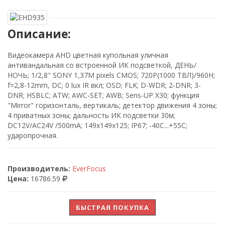
Описание:
Видеокамера AHD цветная купольная уличная
антивандальная со встроенной ИК подсветкой, ДЕНЬ/
НОЧЬ; 1/2,8" SONY 1,37M pixels CMOS; 720P(1000 ТВЛ)/960H;
f=2,8-12mm, DC; 0 lux IR вкл; OSD; FLK; D-WDR; 2-DNR; 3-
DNR; HSBLC; ATW; AWC-SET; AWB; Sens-UP X30; функция
"Mirror" горизонталь, вертикаль; детектор движения 4 зоны;
4 приватных зоны; дальность ИК подсветки 30м;
DC12V/AC24V /500mA; 149x149x125; IP67; -40C...+55C;
ударопрочная.
Производитель:
EverFocus
Цена:
16786.59
БЫСТРАЯ ПОКУПКА