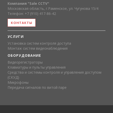
Компания "Sale CCTV"
Московская область, г.Раменское, ул. Чугунова 15/4
Телефон: +7 (910) 417-86-42
КОНТАКТЫ
УСЛУГИ
Установка систем контроля доступа
Монтаж систем видеонаблюдения
ОБОРУДОВАНИЕ
Видеорегистраторы
Клавиатуры и пульты управления
Средства и системы контроля и управления доступом
(СКУД)
Микрофоны
Передача сигналов по витой паре