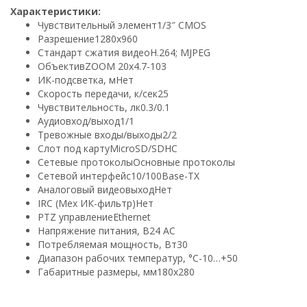
Характеристики:
Чувствительный элемент
1/3″ CMOS
Разрешение
1280х960
Стандарт сжатия видео
H.264; MJPEG
Объектив
ZOOM 20х4.7-103
ИК-подсветка, м
Нет
Скорость передачи, к/сек
25
Чувствительность, лк
0.3/0.1
Аудиовход/выход
1/1
Тревожные входы/выходы
2/2
Слот под карту
MicroSD/SDHC
Сетевые протоколы
Основные протоколы
Сетевой интерфейс
10/100Base-TX
Аналоговый видеовыход
Нет
IRC (Мех ИК-фильтр)
Нет
PTZ управление
Ethernet
Напряжение питания, В
24 AC
Потребляемая мощность, Вт
30
Диапазон рабочих температур, °С
-10…+50
Габаритные размеры, мм
180х280