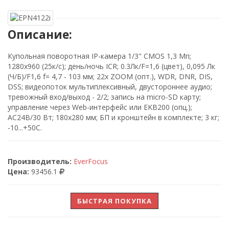
Описание:
Купольная поворотная IP-камера 1/3" CMOS 1,3 Мп;
1280х960 (25к/c); день/ночь ICR; 0.3Лк/F=1,6 (цвет), 0,095 Лк
(Ч/Б)/F1,6 f= 4,7 - 103 мм; 22x ZOOM (опт.), WDR, DNR, DIS,
DSS; видеопоток мультиплексивный, двустороннее аудио;
тревожный вход/выход - 2/2; запись на micro-SD карту;
управление через Web-интерфейс или EKB200 (опц.);
AC24В/30 Вт; 180х280 мм; БП и кронштейн в комплекте; 3 кг;
-10...+50С.
Производитель:
EverFocus
Цена:
93456.1
БЫСТРАЯ ПОКУПКА