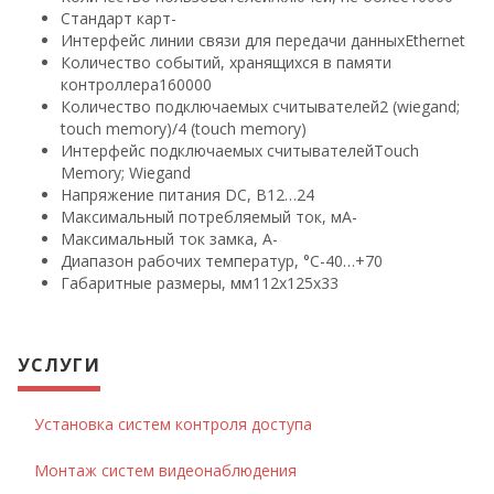
Стандарт карт
-
Интерфейс линии связи для передачи данных
Ethernet
Количество событий, хранящихся в памяти
контроллера
160000
Количество подключаемых считывателей
2 (wiegand;
touch memory)/4 (touch memory)
Интерфейс подключаемых считывателей
Touch
Memory; Wiegand
Напряжение питания DC, В
12…24
Максимальный потребляемый ток, мА
-
Максимальный ток замка, А
-
Диапазон рабочих температур, °С
-40…+70
Габаритные размеры, мм
112х125х33
УСЛУГИ
Установка систем контроля доступа
Монтаж систем видеонаблюдения