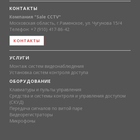
КОНТАКТЫ
Компания "Sale CCTV"
Московская область, г.Раменское, ул. Чугунова 15/4
Телефон: +7 (910) 417-86-42
КОНТАКТЫ
УСЛУГИ
Монтаж систем видеонаблюдения
Установка систем контроля доступа
ОБОРУДОВАНИЕ
Клавиатуры и пульты управления
Средства и системы контроля и управления доступом
(СКУД)
Передача сигналов по витой паре
Видеорегистраторы
Микрофоны