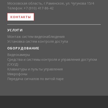
Московская область, г.Раменское, ул. Чугунова 15/4
Телефон: +7 (910) 417-86-42
КОНТАКТЫ
УСЛУГИ
Монтаж систем видеонаблюдения
Установка систем контроля доступа
ОБОРУДОВАНИЕ
Видеокамеры
Средства и системы контроля и управления доступом
(СКУД)
Клавиатуры и пульты управления
Микрофоны
Передача сигналов по витой паре