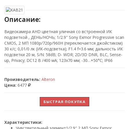
Описание:
Видеокамера AHD цветная уличная со встроенной ИК
подсветкой , ДЕНЬ/НОЧЬ; 1/2.9" Sony Exmor Progressive scan
CMOS, 2 МП 1080p/720p/960H (переключается джойстиком)
30 к/с; 0,01/0 лк (ИК-подсветка); F1.4 f=3.6 мм; дальность ИК
подсветки 20 м, S/N: 58dB; D- WDR; 2D/3D DNR, BLC, Sense-
up, Privacy; DC12 В /400 мА; 123х70 мм; -30…+50°C; IP66
Производитель:
Alteron
Цена:
6477
БЫСТРАЯ ПОКУПКА
Характеристики:
Чувствительный элемент
1/2.9″ 2 МП Sony Exmor