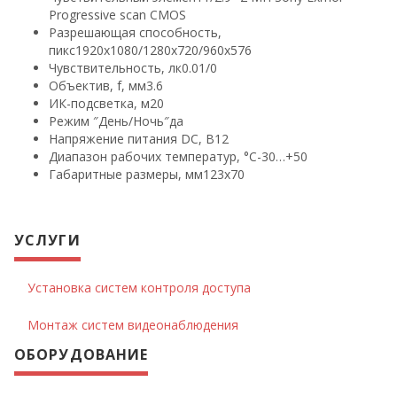
Progressive scan CMOS
Разрешающая способность,
пикс
1920х1080/1280х720/960х576
Чувствительность, лк
0.01/0
Объектив, f, мм
3.6
ИК-подсветка, м
20
Режим ″День/Ночь″
да
Напряжение питания DC, В
12
Диапазон рабочих температур, °С
-30…+50
Габаритные размеры, мм
123х70
УСЛУГИ
Установка систем контроля доступа
Монтаж систем видеонаблюдения
ОБОРУДОВАНИЕ