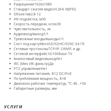
Разрешение
1920х1080
Стандарт сжатия видео
H.264; MJPEG
Объектив
2.8-12
ИК-подсветка, м
30
Скорость передачи, к/сек
30
Чувствительность, лк
Аудиовход/выход
1/1
Тревожные входы/выходы
1/1
Слот под карту
MicroSD/SDHC/SDXC 64 Гб
Сетевые протоколы
TCP/IP; ONVIF; и др.
Сетевой интерфейс
10/100Base-TX
Аналоговый видеовыход
Нет
IRC (Мех ИК-фильтр)
Да
PTZ управление
Нет
Напряжение питания, В
12 DC/PoE
Потребляемая мощность, Вт
8
Диапазон рабочих температур, °С
-40…+50
Габаритные размеры, мм
УСЛУГИ