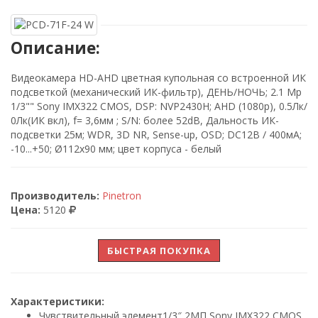
Описание:
Видеокамера HD-AHD цветная купольная со встроенной ИК
подсветкой (механический ИК-фильтр), ДЕНЬ/НОЧЬ; 2.1 Mp
1/3"" Sony IMX322 CMOS, DSP: NVP2430H; AHD (1080p), 0.5Лк/
0Лк(ИК вкл), f= 3,6мм ; S/N: более 52dB, Дальность ИК-
подсветки 25м; WDR, 3D NR, Sense-up, OSD; DC12В / 400мА;
-10...+50; Ø112x90 мм; цвет корпуса - белый
Производитель:
Pinetron
Цена:
5120
БЫСТРАЯ ПОКУПКА
Характеристики:
Чувствительный элемент
1/3″ 2МП Sony IMX322 CMOS