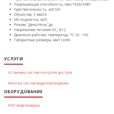
Разрешающая способность, пикс
1920х1080
Чувствительность, лк
0.5/0
Объектив, f, мм
3.6
ИК-подсветка, м
25
Режим ″День/Ночь″
да
Напряжение питания DC, В
12
Диапазон рабочих температур, °С
-10…+50
Габаритные размеры, мм
112х90
УСЛУГИ
Установка систем контроля доступа
Монтаж систем видеонаблюдения
ОБОРУДОВАНИЕ
AHD видеокамеры