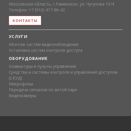
Московская область, г.Раменское, ул. Чугунова 15/4
Телефон: +7 (910) 417-86-42
КОНТАКТЫ
УСЛУГИ
Монтаж систем видеонаблюдения
Установка систем контроля доступа
ОБОРУДОВАНИЕ
Клавиатуры и пульты управления
Средства и системы контроля и управления доступом
(СКУД)
Микрофоны
Передача сигналов по витой паре
Видеокамеры