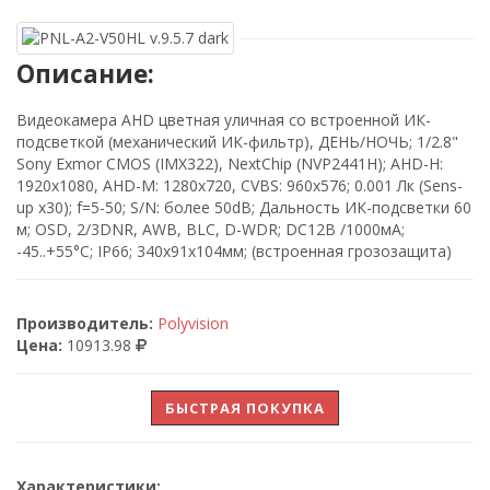
Описание:
Видеокамера AHD цветная уличная со встроенной ИК-
подсветкой (механический ИК-фильтр), ДЕНЬ/НОЧЬ; 1/2.8"
Sony Exmor CMOS (IMX322), NextChip (NVP2441H); AHD-H:
1920x1080, AHD-M: 1280x720, CVBS: 960x576; 0.001 Лк (Sens-
up x30); f=5-50; S/N: более 50dB; Дальность ИК-подсветки 60
м; OSD, 2/3DNR, AWB, BLC, D-WDR; DC12В /1000мА;
-45..+55°C; IP66; 340x91x104мм; (встроенная грозозащита)
Производитель:
Polyvision
Цена:
10913.98
БЫСТРАЯ ПОКУПКА
Характеристики: