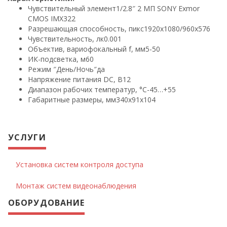
Чувствительный элемент
1/2.8″ 2 МП SONY Exmor
CMOS IMX322
Разрешающая способность, пикс
1920х1080/960х576
Чувствительность, лк
0.001
Объектив, вариофокальный f, мм
5-50
ИК-подсветка, м
60
Режим ″День/Ночь″
да
Напряжение питания DC, В
12
Диапазон рабочих температур, °С
-45…+55
Габаритные размеры, мм
340х91х104
УСЛУГИ
Установка систем контроля доступа
Монтаж систем видеонаблюдения
ОБОРУДОВАНИЕ