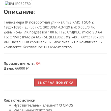
Описание:
Телекамера IP поворотная уличная; 1/3 КМОП SONY;
1920х1080 - 25 (50) к/с; 30х ЗУМ 4.3-129 мм; 0.005/0 лк;
День_ночь; ИК подсветка 100 м; H.264/MJPEG; micro SD 64
Гб; ONVIF; IP66; 24 АС/PoE (IEEE802.3at); -40...+60°C; 186х309
мм. Настенный кронштейн и блок питания в комплекте. В
комплекте бесплатное ПО RVi-SmartPSS.
Производитель:
RVi
Цена:
66000
БЫСТРАЯ ПОКУПКА
Характеристики:
Чувствительный элемент
1/3 CMOS
Разрешение
1920х1080