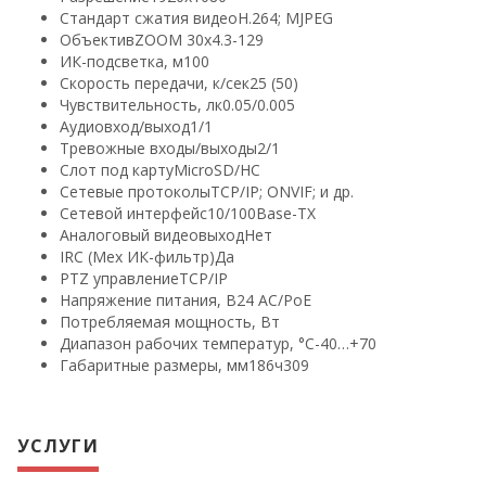
Стандарт сжатия видео
H.264; MJPEG
Объектив
ZOOM 30х4.3-129
ИК-подсветка, м
100
Скорость передачи, к/сек
25 (50)
Чувствительность, лк
0.05/0.005
Аудиовход/выход
1/1
Тревожные входы/выходы
2/1
Слот под карту
MicroSD/HC
Сетевые протоколы
TCP/IP; ONVIF; и др.
Сетевой интерфейс
10/100Base-TX
Аналоговый видеовыход
Нет
IRC (Мех ИК-фильтр)
Да
PTZ управление
TCP/IP
Напряжение питания, В
24 AC/PoE
Потребляемая мощность, Вт
Диапазон рабочих температур, °С
-40…+70
Габаритные размеры, мм
186ч309
УСЛУГИ