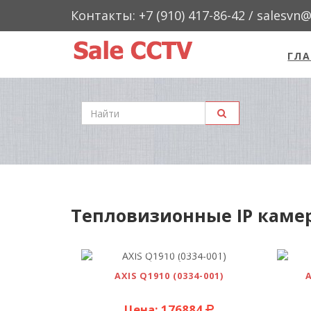
Контакты: +7 (910) 417-86-42 / salesvn
ГЛА
"Sale
CCTV"
Тепловизионные IP каме
ПОДРОБНЕЕ
AXIS Q1910 (0334-001)
A
Цена: 176884