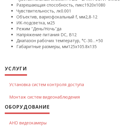
Разрешающая способность, пикс
1920х1080
Чувствительность, лк
0.001
Объектив, вариофокальный f, мм
2,8-12
ИК-подсветка, м
25
Режим ″День/Ночь″
да
Напряжение питания DC, В
12
Диапазон рабочих температур, °С
-30…+50
Габаритные размеры, мм
125х105.8х135
УСЛУГИ
Установка систем контроля доступа
Монтаж систем видеонаблюдения
ОБОРУДОВАНИЕ
AHD видеокамеры