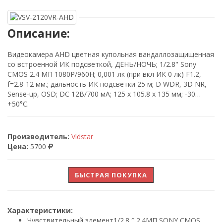
Описание:
Видеокамера AHD цветная купольная вандаллозащищенная
со встроенной ИК подсветкой, ДЕНЬ/НОЧЬ; 1/2.8" Sony
CMOS 2.4 МП 1080P/960H; 0,001 лк (при вкл ИК 0 лк) F1.2,
f=2.8-12 мм.; дальность ИК подсветки 25 м; D WDR, 3D NR,
Sense-up, OSD; DC 12В/700 мА; 125 x 105.8 x 135 мм; -30…
+50°C.
Производитель:
Vidstar
Цена:
5700
БЫСТРАЯ ПОКУПКА
Характеристики:
Чувствительный элемент
1/2.8 ″ 2.4МП SONY CMOS