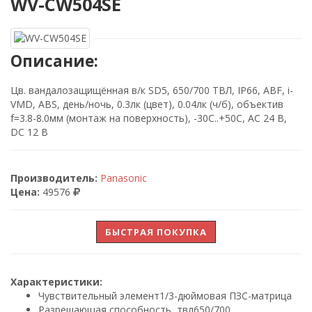
WV-CW504SE
Описание:
Цв. вандалозащищённая в/к SD5, 650/700 ТВЛ, IP66, ABF, i-
VMD, ABS, день/ночь, 0.3лк (цвет), 0.04лк (ч/б), объектив
f=3.8-8.0мм (монтаж на поверхность), -30С..+50С, AC 24 B,
DC 12 В
Производитель:
Panasonic
Цена:
49576
БЫСТРАЯ ПОКУПКА
Характеристики:
Чувствительный элемент
1/3-дюймовая ПЗС-матрица
Разрешающая способность, твл
650/700